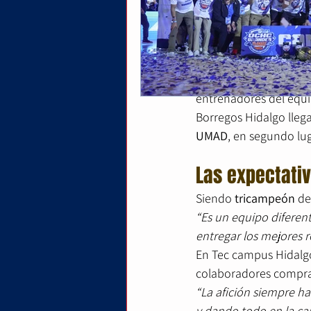
UPAEP. 
Habiendo obtenido 3 t
obtener su 
cuarto títu
“Nuestra mentalidad s
cien y que el trabajo 
entrenadores del equi
Borregos Hidalgo lleg
UMAD
, en segundo lu
Las expectati
Siendo 
tricampeón
 de
“Es un equipo diferen
entregar los mejores 
En Tec campus Hidalgo
colaboradores compra
“La afición siempre h
y dando todo en la c