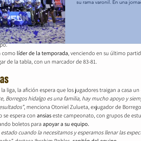
su rama varonil. En una jorna
Tecnológico de Monterrey C
riunfos previos en 
2014, 2017 y 2019
, ahora el equipo se pre
gloria máxima al derrotar a l
lo
 en esta liga. 
gran final, mientras que los
iempre es la misma: competir, dar nuestro mejor esfuerzo, e
Querétaro aseguraron el terc
sea el que nos posicione”
, recalcan Erika Gómez y Sergio Moli
Santa Fe. Tec Toluca impone su ritmo y alcanza el
po.
campeonato (68-60) En el duel
a como 
líder de la temporada
, venciendo en su último partid
gar de la tabla, con un marcador de 83-81.
vas
 la liga, la afición espera que los jugadores traigan a casa un 
te, Borregos hidalgo es una familia, hay mucho apoyo y siemp
resultados”
, menciona Otoniel Zulueta, exjugador de Borrego
 se espera con 
ansias
 este campeonato, con grupos de estu
ndo boletos para 
apoyar a su equipo.
a estado cuando la necesitamos y esperamos llenar las expec
ancha”
, destaca Ibrahim Robles,
 capitán del equipo
. 