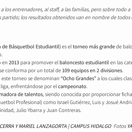
 los entrenadores, al staff, a las familias, pero sobre todo a 
s partido; los resultados obtenidos van en nombre de todos el
n de Básquetbol Estudiantil)
 es el
 torneo más grande
 de bal
o.
 en 
2013
 para promover el 
baloncesto estudiantil
 en las ca
se conforma por un total de 
109 equipos en 2 divisiones
. 
de este torneo se denominan 
“Ocho Grandes”
 a los cuales clas
a liga, enfrentándose por el 
campeonato
. 
rmadora de talentos
, siendo conocida por proporcionar fichaj
uetbol Profesional) como Israel Gutiérrez, Luis y Josué Andria
nidad, Julio Ybarra y Juan Contreras.
CERRA Y MARIEL LANZAGORTA | CAMPUS HIDALGO  
Fotos 
Y