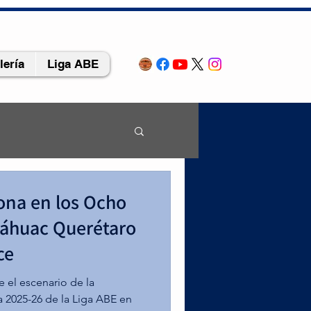
lería
Liga ABE
rona en los Ocho
epara
náhuac Querétaro
ce
randes
, el 
 el escenario de la
 la universidad 
 2025-26 de la Liga ABE en