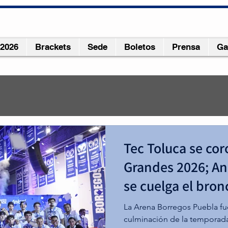
 2026
Brackets
Sede
Boletos
Prensa
Ga
r 2023
2 min de lectura
Tec Toluca se co
l cuarto! Tec Hidalgo se pr
Grandes 2026; A
Ocho Grandes 2023
se cuelga el bron
ol varonil
 del 
Tec campus Hidalgo
 participará en los 
Ocho G
La Arena Borregos Puebla fue
ol universitario de la liga ABE, que inicia el 
25 de abril
 en
culminación de la temporada