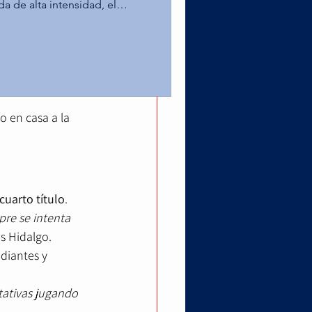
da de alta intensidad, el
ampus Toluca alcanzó la
para para 
as Águilas de la UPAEP en la
 Leones de la Anáhuac
ntregarnos al 
er puesto tras superar al Tec
na, 
o estelar por el título na
o en casa a la 
cuarto título
. 
re se intenta 
s Hidalgo.
diantes y 
tativas jugando 