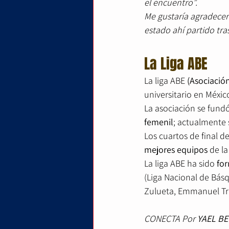
el encuentro”.
Me gustaría agradecer a
estado ahí partido tra
La Liga ABE
La liga ABE 
(Asociació
universitario en Méxic
La asociación se fundó
femenil
; actualmente 
Los cuartos de final 
mejores equipos
 de l
La liga ABE ha sido 
fo
(Liga Nacional de Básq
Zulueta, Emmanuel Tri
CONECTA Por 
YAEL BE