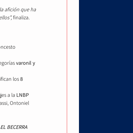
la afición que ha 
los”, 
finaliza. 
oncesto 
tegorías
 varonil y 
ifican los 
8 
es a la 
LNBP
ssi, Ontoniel 
AEL BECERRA