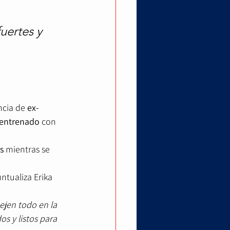
ertes y 
ncia de
 ex-
entrenado
 con 
s
 mientras se 
untualiza Erika 
ejen todo en la 
s y listos para 