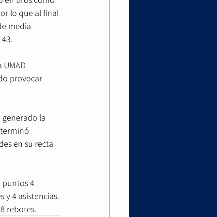
r lo que al final 
 de media 
 43.
na UMAD 
do provocar 
a generado la 
 terminó 
es en su recta 
 puntos 4 
 y 4 asistencias. 
8 rebotes.