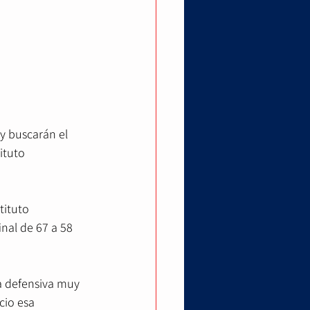
y buscarán el 
ituto 
tituto 
nal de 67 a 58 
na defensiva muy 
cio esa 