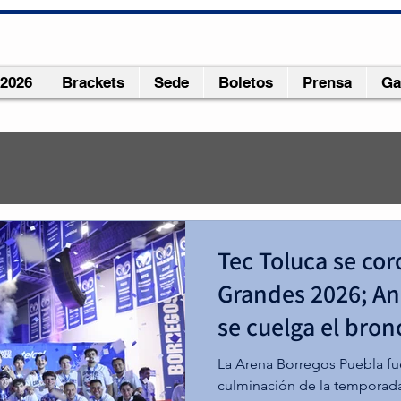
 2026
Brackets
Sede
Boletos
Prensa
Ga
24
2 min de lectura
Tec Toluca se co
AD por el bicampeonato
Grandes 2026; A
se cuelga el bron
La Arena Borregos Puebla fue
culminación de la temporada