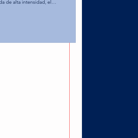
da de alta intensidad, el
ampus Toluca alcanzó la
as Águilas de la UPAEP en la
 Leones de la Anáhuac
er puesto tras superar al Tec
o estelar por el título na