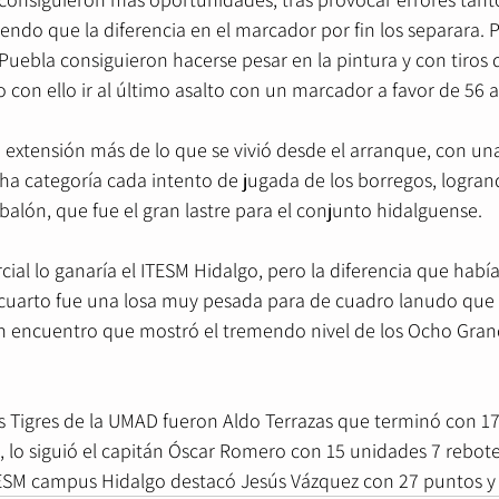
iendo que la diferencia en el marcador por fin los separara. Po
e Puebla consiguieron hacerse pesar en la pintura y con tiros
 con ello ir al último asalto con un marcador a favor de 56 a
na extensión más de lo que se vivió desde el arranque, con u
 categoría cada intento de jugada de los borregos, logran
balón, que fue el gran lastre para el conjunto hidalguense.
rcial lo ganaría el ITESM Hidalgo, pero la diferencia que habí
cuarto fue una losa muy pesada para de cuadro lanudo que
n encuentro que mostró el tremendo nivel de los Ocho Grand
os Tigres de la UMAD fueron Aldo Terrazas que terminó con 17
s, lo siguió el capitán Óscar Romero con 15 unidades 7 rebotes
TESM campus Hidalgo destacó Jesús Vázquez con 27 puntos y 