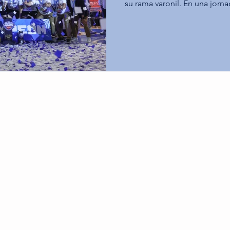
su rama varonil. En una jorna
Tecnológico de Monterrey C
gloria máxima al derrotar a l
gran final, mientras que los
Querétaro aseguraron el terc
Santa Fe. Tec Toluca impone su ritmo y alcanza el
campeonato (68-60) En el duel