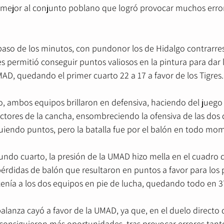
ó mejor al conjunto poblano que logró provocar muchos error
paso de los minutos, con pundonor los de Hidalgo contrarre
les permitió conseguir puntos valiosos en la pintura para dar 
AD, quedando el primer cuarto 22 a 17 a favor de los Tigres.
o, ambos equipos brillaron en defensiva, haciendo del jueg
ectores de la cancha, ensombreciendo la ofensiva de las dos 
uiendo puntos, pero la batalla fue por el balón en todo mo
gundo cuarto, la presión de la UMAD hizo mella en el cuadro 
didas de balón que resultaron en puntos a favor para los 
nía a los dos equipos en pie de lucha, quedando todo en 37
balanza cayó a favor de la UMAD, ya que, en el duelo directo d
s consiguieron más oportunidades, tras provocar errores tant