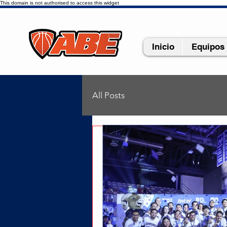
This domain is not authorised to access this widget
Inicio
Equipos
All Posts
vlogsports
25 abr 20
Tigres UM