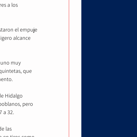
es a los 
staron el empuje 
ligero alcance 
o uno muy 
quintetas, que 
mento.
de Hidalgo 
poblanos, pero 
 a 32.
e las 
o en tiros como 