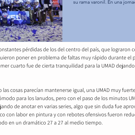
r final de 63 a 46 teniendo como escenario el Nido del Halc
su rama varonil. En una jorna
Tecnológico de Monterrey C
demostrar su poderío defensivo, apretando en cada sector de 
gloria máxima al derrotar a l
gran final, mientras que los
de los borregos, que durante los primeros minutos no encon
Querétaro aseguraron el terc
 la quinteta poblana.
Santa Fe. Tec Toluca impone su ritmo y alcanza el
campeonato (68-60) En el duel
stantes pérdidas de los del centro del país, que lograron co
guieron poner en problema de faltas muy rápido durante el p
primer cuarto fue de cierta tranquilidad para la UMAD dejando
o las cosas parecían mantenerse igual, una UMAD muy fuerte
ómodo para los lanudos, pero con el paso de los minutos UM
ejando de anotar en varias series, algo que sin duda fue apr
co con labor en pintura y con rebotes ofensivos fueron redu
odo en un dramático 27 a 27 al medio tiempo.