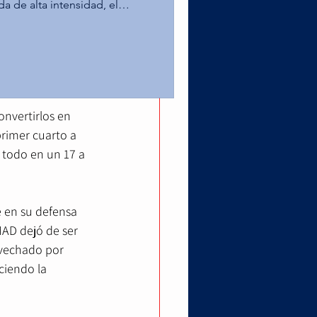
ón UV.
da de alta intensidad, el
ampus Toluca alcanzó la
la duela 
as Águilas de la UPAEP en la
 Leones de la Anáhuac
traban la forma 
er puesto tras superar al Tec
o estelar por el título na
nvertirlos en 
rimer cuarto a 
 todo en un 17 a 
 en su defensa 
AD dejó de ser 
ovechado por 
ciendo la 