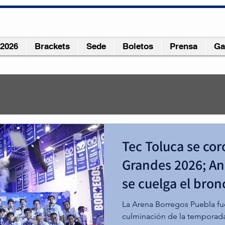
 2026
Brackets
Sede
Boletos
Prensa
Ga
24
2 min de lectura
Tec Toluca se co
MAD bicampeones
Grandes 2026; A
se cuelga el bron
ersidad Madero de Puebla se consagran como bicampeones de
ón de Básquetbol Estudiantil luego de vencer en una intensa 
La Arena Borregos Puebla fue
gos del Instituto Tecnológico de Estudios Superiores Monter
culminación de la temporada