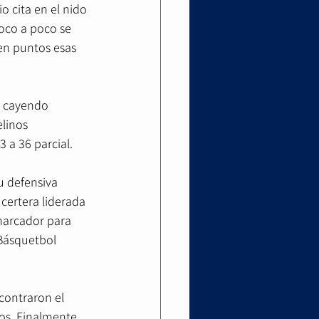
o cita en el nido 
oco a poco se 
en puntos esas 
, cayendo 
linos 
 a 36 parcial.
u defensiva 
certera liderada 
marcador para 
Básquetbol 
contraron el 
os. Finalmente, 