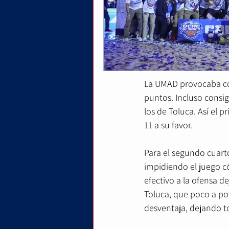
Toluca con un marcado
Los tigres salieron a 
complicando el juego 
de romper el acoso de
La UMAD provocaba con
puntos. Incluso consi
los de Toluca. Así el 
11 a su favor.
Para el segundo cuart
impidiendo el juego c
efectivo a la ofensa d
Toluca, que poco a po
desventaja, dejando t