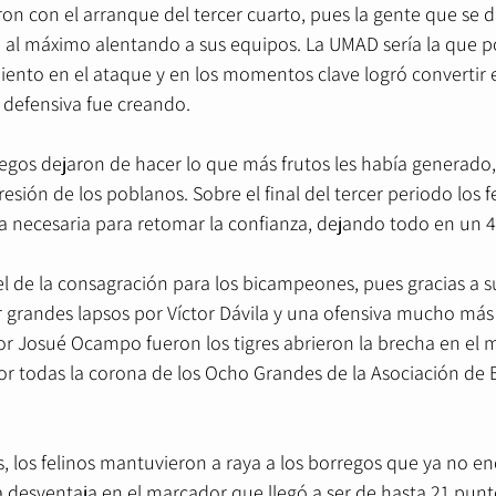
on con el arranque del tercer cuarto, pues la gente que se di
ó al máximo alentando a sus equipos. La UMAD sería la que p
miento en el ataque y en los momentos clave logró convertir 
defensiva fue creando.
regos dejaron de hacer lo que más frutos les había generado
sión de los poblanos. Sobre el final del tercer periodo los fe
a necesaria para retomar la confianza, dejando todo en un 43
el de la consagración para los bicampeones, pues gracias a s
 grandes lapsos por Víctor Dávila y una ofensiva mucho más 
r Josué Ocampo fueron los tigres abrieron la brecha en el 
or todas la corona de los Ocho Grandes de la Asociación de 
, los felinos mantuvieron a raya a los borregos que ya no en
a desventaja en el marcador que llegó a ser de hasta 21 punt