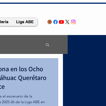
lería
Liga ABE
rona en los Ocho
náhuac Querétaro
ce
 los Ocho 
final al 
 el escenario de la
rey campus 
 2025-26 de la Liga ABE en