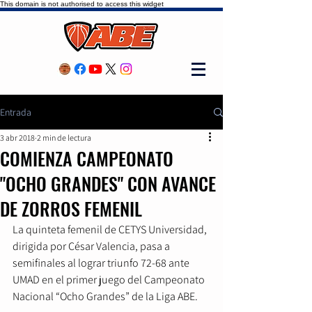
This domain is not authorised to access this widget
Entrada
3 abr 2018
2 min de lectura
COMIENZA CAMPEONATO
"OCHO GRANDES" CON AVANCE
DE ZORROS FEMENIL
La quinteta femenil de CETYS Universidad, 
dirigida por César Valencia, pasa a 
semifinales al lograr triunfo 72-68 ante 
UMAD en el primer juego del Campeonato 
Nacional “Ocho Grandes” de la Liga ABE. 