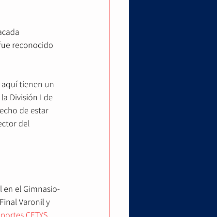
acada 
 fue reconocido 
 aquí tienen un 
a División I de 
hecho de estar 
ctor del 
 en el Gimnasio-
inal Varonil y 
portes CETYS 