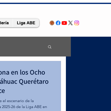
lería
Liga ABE
ATO
rona en los Ocho
náhuac Querétaro
 2018
ce
se coronó en 
 el escenario de la
 2025-26 de la Liga ABE en