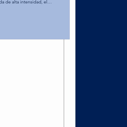
da de alta intensidad, el
ampus Toluca alcanzó la
as Águilas de la UPAEP en la
 Leones de la Anáhuac
er puesto tras superar al Tec
o estelar por el título na