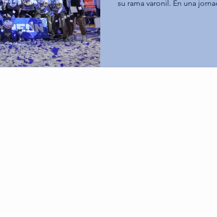
su rama varonil. En una jorna
Tecnológico de Monterrey C
gloria máxima al derrotar a l
gran final, mientras que los
Querétaro aseguraron el terc
Santa Fe. Tec Toluca impone su ritmo y alcanza el
campeonato (68-60) En el duel