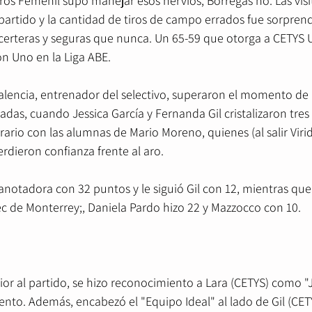
ros Femenil supo manejar esos nervios, Borregas no. Las vis
partido y la cantidad de tiros de campo errados fue sorpren
 certeras y seguras que nunca. Un 65-59 que otorga a CETYS 
ión Uno en la Liga ABE.
Valencia, entrenador del selectivo, superaron el momento de
das, cuando Jessica García y Fernanda Gil cristalizaron tres t
rario con las alumnas de Mario Moreno, quienes (al salir Vir
rdieron confianza frente al aro.
anotadora con 32 puntos y le siguió Gil con 12, mientras que
ec de Monterrey;, Daniela Pardo hizo 22 y Mazzocco con 10.
ior al partido, se hizo reconocimiento a Lara (CETYS) como 
nto. Además, encabezó el "Equipo Ideal" al lado de Gil (CETY