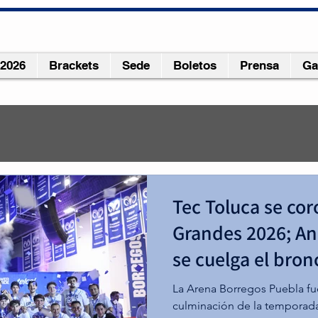
 2026
Brackets
Sede
Boletos
Prensa
Ga
IVERSIDAD GANA CAMPEON
Tec Toluca se co
Grandes 2026; A
 FEMENIL "OCHO GRANDES"
se cuelga el bron
TYS Universidad, derrotó a Borregas del Tec de Monterrey y 
La Arena Borregos Puebla fue
enil de Liga ABE por primera vez en su historia.
culminación de la temporada