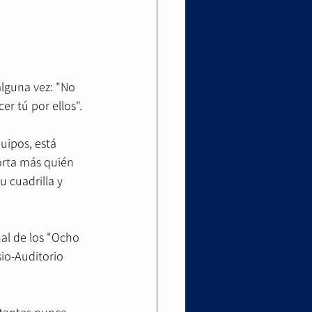
lguna vez: "No 
r tú por ellos".
ipos, está 
rta más quién 
 cuadrilla y 
al de los "Ocho 
io-Auditorio 