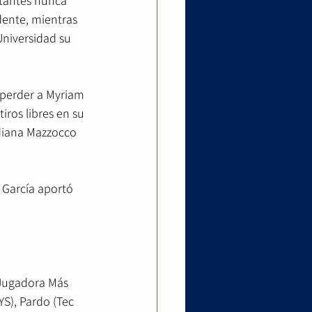
itantes nunca 
dente, mientras 
Universidad su 
 perder a Myriam 
iros libres en su 
idiana Mazzocco 
 García aportó 
"Jugadora Más 
S), Pardo (Tec 