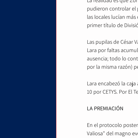
La realidad es que Zor
pudieron controlar el 
las locales lucían más
primer título de Divis
Las pupilas de César 
Lara por faltas acumula
ausencia; todo lo cont
por la misma razón) pe
Lara encabezó la caja 
10 por CETYS. Por El T
LA PREMIACIÓN
En el protocolo poster
Valiosa" del magno eve