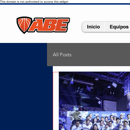
This domain is not authorised to access this widget
Inicio
Equipos
All Posts
vlogsports
24 abr 20
Ceniceros:
https://video.wixstati