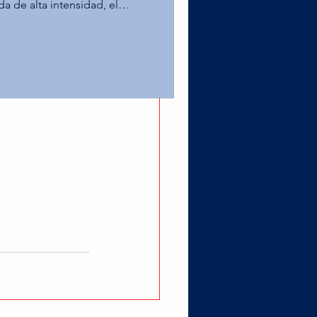
da de alta intensidad, el
ampus Toluca alcanzó la
as Águilas de la UPAEP en la
 Leones de la Anáhuac
er puesto tras superar al Tec
o estelar por el título na