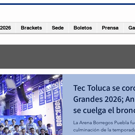
 2026
Brackets
Sede
Boletos
Prensa
Ga
24
0 min de lectura
Tec Toluca se co
 Salimos a jugar inteligent
Grandes 2026; A
se cuelga el bron
c.com/video/b0e4e4_23b2182046a54c0185280418b0c88139/1080p/mp
La Arena Borregos Puebla fue
culminación de la temporada