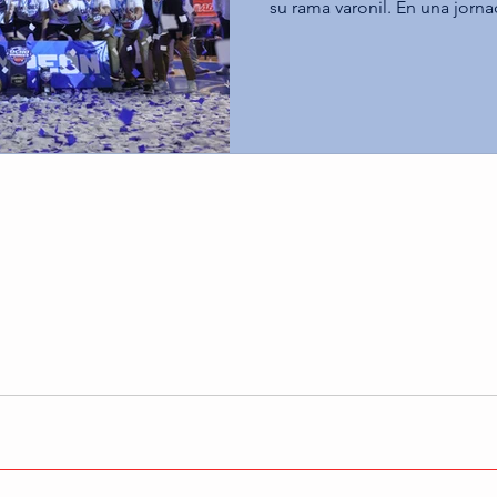
su rama varonil. En una jorna
Tecnológico de Monterrey C
gloria máxima al derrotar a l
gran final, mientras que los
Querétaro aseguraron el terc
Santa Fe. Tec Toluca impone su ritmo y alcanza el
campeonato (68-60) En el duel