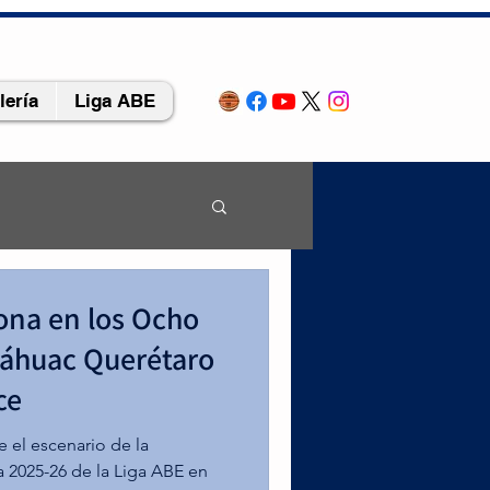
lería
Liga ABE
rona en los Ocho
e
náhuac Querétaro
ce
4/file.mp4
 el escenario de la
 2025-26 de la Liga ABE en