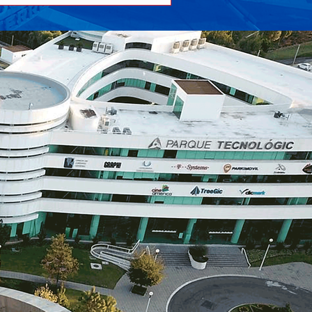
tulo. UPAEP mostró su dominio con
a victoria contundente, mientras que
 Tec Toluca protagonizó una
montada histórica en un partido que
cesitó tiempo extra para decidirse.
AEP impone condiciones ante
áhuac Querétaro (95-77) Las Águilas
 la UPAEP aseguraron su lugar en la
al tras vencer 95-77 a la Universidad
áh