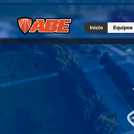
This domain is not authorised to access this widget
Inicio
Equipos