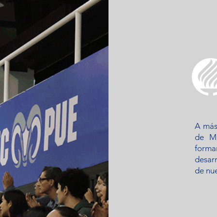
¡Conoce todos los juegos aquí!
A más
de Mo
forma
desar
de nue