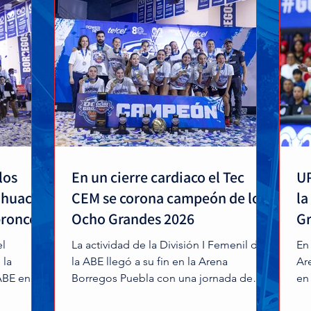
los
En un cierre cardiaco el Tec
UP
áhuac
CEM se corona campeón de los
la
bronce
Ocho Grandes 2026
Gr
el
La actividad de la División I Femenil de
En
 la
la ABE llegó a su fin en la Arena
Ar
ABE en su
Borregos Puebla con una jornada de
en
 alta
emociones contrastantes, donde el
de