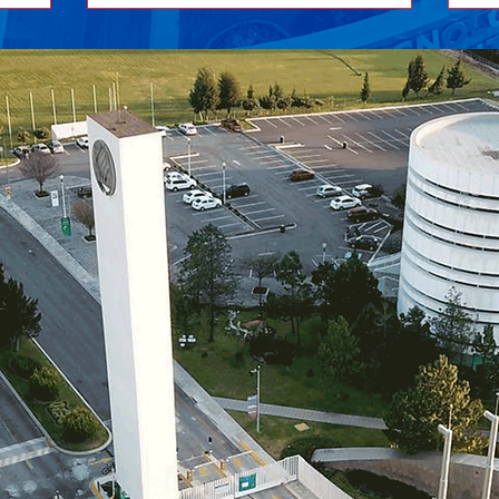
 Monterrey
Tecnológico de Monterrey Campus
tí
ia máxima
Estado de México (CEM) alcanzó la
un
 UPAEP en
gloria máxima al superar a sus hermanas
el
 Leones de
de institución del Campus Monterrey en
re
on el
la gran final. Por otro lado, el Tec Toluca
ne
c Santa
se adjudicó la medalla de bronce tras
UP
una sólida actuación frente al Tec
An
elo
Guadalajara. Final: Tec CEM arrebata el
de
título con un último cuarto domi
fin
An