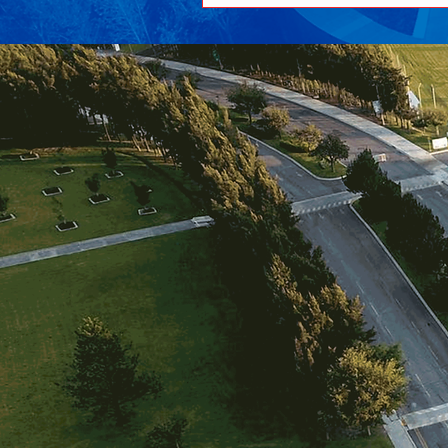
intensidad, el Tecnológico de
Campus Toluca alcanzó la glor
al derrotar a las Águilas de la
la gran final, mientras que los
la Anáhuac Querétaro asegurar
tercer puesto tras superar al Te
Fe. Tec Toluca impone su ritmo y alcanza
el campeonato (68-60) En el du
estelar por el título na