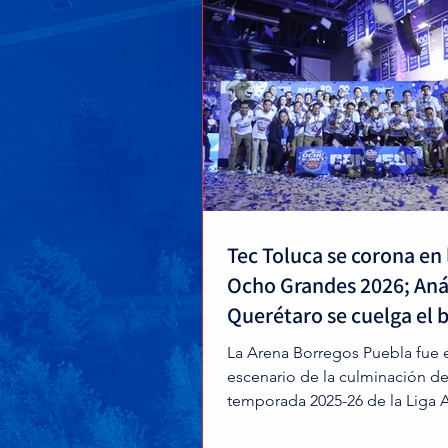
Tec Toluca se corona en 
Ocho Grandes 2026; An
Querétaro se cuelga el 
La Arena Borregos Puebla fue 
escenario de la culminación de
temporada 2025-26 de la Liga 
rama varonil. En una jornada de