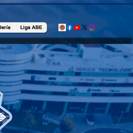
lería
Liga ABE