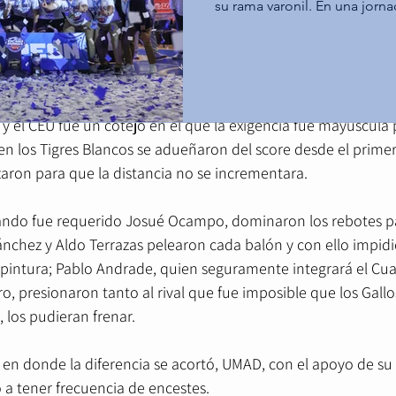
 efectuado en El Nido de UPAEP y, de la mano de Óscar Rome
su rama varonil. En una jorna
Tecnológico de Monterrey C
de, Aldo Terrazas y Richard Sánchez, los felinos ganaron la 
gloria máxima al derrotar a l
lo lograron el histórico pase a la final de los Ocho Grandes de
gran final, mientras que los
ación de Basquetbol Estudiantil.
Querétaro aseguraron el terc
Santa Fe. Tec Toluca impone su ritmo y alcanza el
 y el CEU fue un cotejo en el que la exigencia fue mayúscula
campeonato (68-60) En el duel
en los Tigres Blancos se adueñaron del score desde el primer 
ron para que la distancia no se incrementara.
ando fue requerido Josué Ocampo, dominaron los rebotes pa
ánchez y Aldo Terrazas pelearon cada balón y con ello impidi
a pintura; Pablo Andrade, quien seguramente integrará el Cuad
, presionaron tanto al rival que fue imposible que los Gallos
, los pudieran frenar.
 en donde la diferencia se acortó, UMAD, con el apoyo de su a
 tener frecuencia de encestes.