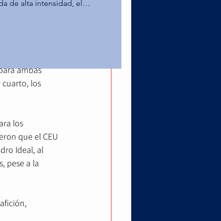
ro, David 
da de alta intensidad, el
ampus Toluca alcanzó la
semifinal con 
as Águilas de la UPAEP en la
 la División 1 
 Leones de la Anáhuac
er puesto tras superar al Tec
 para ambas 
o estelar por el título na
cuarto, los 
ra los 
eron que el CEU 
ro Ideal, al 
, pese a la 
fición, 