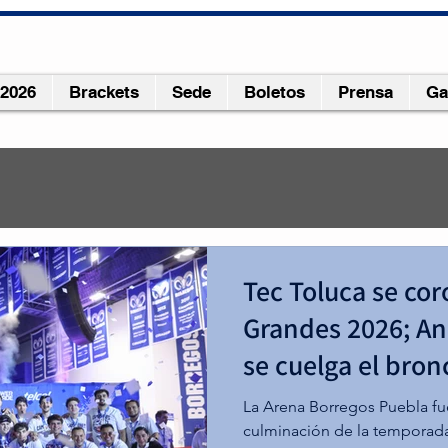
 2026
Brackets
Sede
Boletos
Prensa
Ga
r 2023
2 min de lectura
Tec Toluca se co
e al CEU y logra histórico 
Grandes 2026; A
e los Ocho Grandes
se cuelga el bron
la Universidad Madero tuvieron un duro partido ante los Gall
La Arena Borregos Puebla fue
os de Monterrey, sin embargo, UMAD fue mejor que los regio
culminación de la temporada