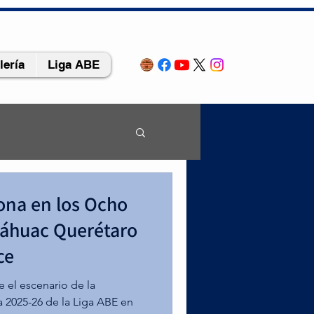
lería
Liga ABE
rona en los Ocho
pase a
náhuac Querétaro
ce
os del Centro de 
 el escenario de la
montanos 
 2025-26 de la Liga ABE en