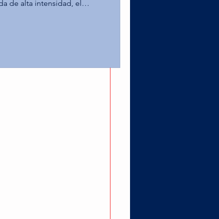
da de alta intensidad, el
ampus Toluca alcanzó la
as Águilas de la UPAEP en la
 Leones de la Anáhuac
er puesto tras superar al Tec
o estelar por el título na