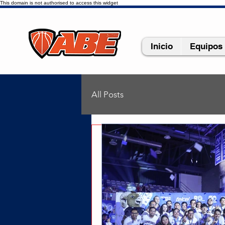
This domain is not authorised to access this widget
Inicio
Equipos
All Posts
divisionunoabe
21 ab
"¡Nos lo 
Quintanar