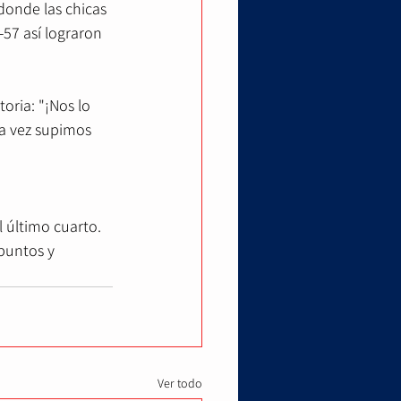
onde las chicas 
-57 así lograron 
oria: "¡Nos lo 
a vez supimos 
puntos y 
Ver todo