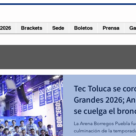
 2026
Brackets
Sede
Boletos
Prensa
Ga
r 2025
1 min de lectura
Tec Toluca se co
merecíamos y ganamos!”: Abr
Grandes 2026; A
se cuelga el bron
La Arena Borregos Puebla fue
culminación de la temporada