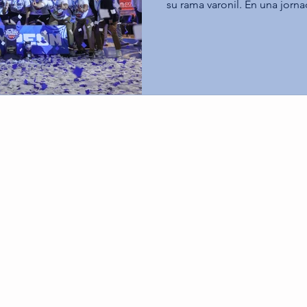
su rama varonil. En una jorna
Tecnológico de Monterrey C
gloria máxima al derrotar a l
gran final, mientras que los
Querétaro aseguraron el terc
Santa Fe. Tec Toluca impone su ritmo y alcanza el
campeonato (68-60) En el duel