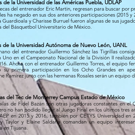
s de la Universidad de las Américas Puebla, UDLAP
ecas del entrenador Eric Martin, regresan para buscar por p
 les ha negado en sus dos anteriores participaciones (2015 y
 Guardioala y Charisse Burruel fueron algunas de sus jugado
ta del Básquetbol Universitario de México.
las de la Universidad Autónoma de Nuevo León, UANL
ano del entrenador Guillermo Sánchez las Tigrillas consig
n Uno en el Campeonato Nacional de la División II realiza
016. Ahora con el entrenador Guillermo Torres, el equipo 
o su primera participación en los Ocho Grandes en ap
ne Ramírez junto con las hermanas Rosales serán un equipo dif
as del Tec de Monterrey Campus Estado de México
ilas de Fidel Bazán son otras jugadoras constantes en el
ro no han podido llegar al Juego Final en los últimos tres 
AEP en 2015 y 2016, también por CETYS Universidad en 2
ly Taylor y Elaine Saldaña comandan un equipo interesa
a en Tijuana.