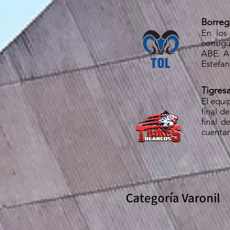
Borreg
En los
consigu
ABE. Ah
Estefan
Tigres
El equi
final d
final 
cuentan
Categoría Varonil