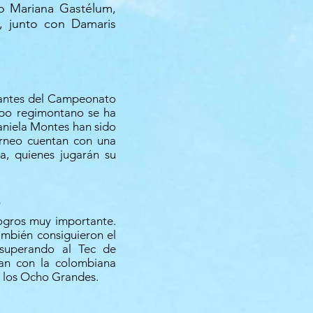
mo Mariana Gastélum,
a, junto con Damaris
tantes del Campeonato
uipo regimontano se ha
aniela Montes han sido
torneo cuentan con una
a, quienes jugarán su
logros muy importante.
ambién consiguieron el
s superando al Tec de
an con la colombiana
n los Ocho Grandes.