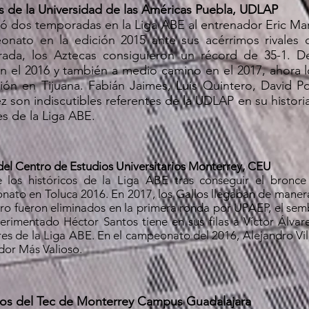
s de la Universidad de las Américas Puebla, UDLAP
ó dos temporadas en la Liga ABE al entrenador Eric Mar
nato en la edición 2015 ante sus acérrimos rivales 
ada, los Aztecas consiguieron un récord de 35-1. 
en el 2016 y también a medio camino en el 2017, ahora 
ión en Tijuana. Fabián Jaimes, Luis Quintero, David Po
z son indiscutibles referentes de la UDLAP en su histor
s de la Liga ABE.
del Centro de Estudios Universitarios Monterrey, CEU
 los históricos de la Liga ABE tras conseguir el bronc
ato en Toluca 2016. En 2017, los Gallos llegaban de manera
ro fueron eliminados en la primera ronda por UPAEP, el sem
erimentado Héctor Santos tiene en sus filas a Víctor Álvar
es de la Liga ABE. En el campeonato del 2016, Alejandro V
dor Más Valioso.
os del Tec de Monterrey Campus Guadalajara