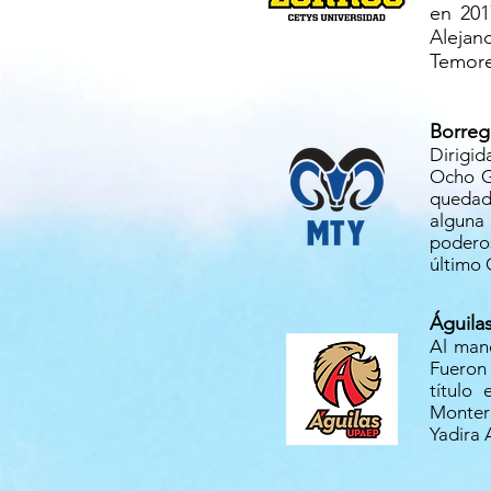
en 201
Alejan
Temore
Borreg
Dirigid
Ocho Gr
quedado
alguna 
podero
último
Águila
Al mand
Fueron 
título
Monter
Yadira 