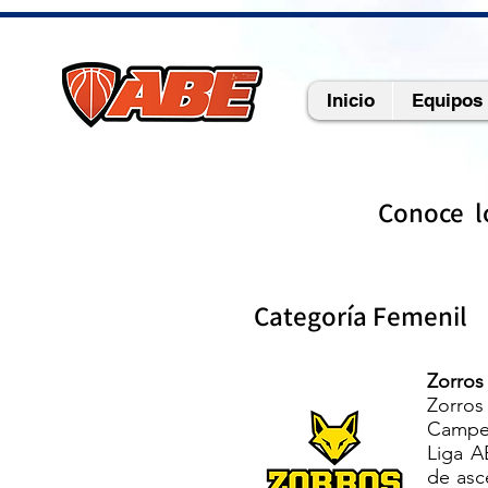
This domain is not authorised to access this widget
Inicio
Equipos
Conoce l
Categoría Femenil
Zorros
Zorros
Campeo
Liga A
de asc