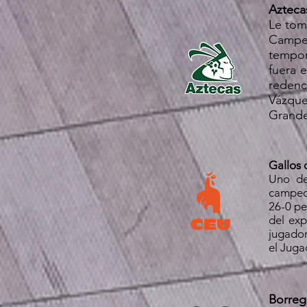
Azteca
Le tom
Campeo
tempor
fuera 
redenc
Vázque
Grande
Gallos 
Uno de
campeon
26-0 pe
del exp
jugador
el Juga
Borreg