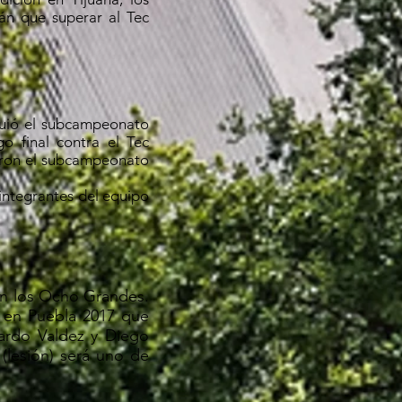
án que superar al Tec
guió el subcampeonato
 final contra el Tec
ieron el subcampeonato
integrantes del equipo
en los Ocho Grandes.
e en Puebla 2017 que
ardo Valdez y Diego
 (lesión) será uno de