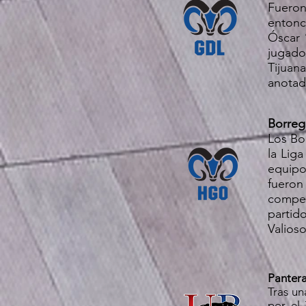
Fueron
entonc
Óscar 
jugado
Tijuan
anotad
Borreg
Los Bo
la Lig
equipo
fueron
compet
partid
Valioso
Pantera
Tras un
por el 