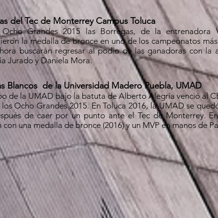
as del Tec de Monterrey Campus Toluca
 Ocho Grandes 2015 las Borregas, de la entrenadora Vir
ieron la medalla de bronce en uno de los campeonatos más 
ora buscarán regresar al podio de las ganadoras con la a
ía Jurado y Daniela Mora.
as Blancos de la Universidad Madero Puebla, UMAD
po de la UMAD bajo la batuta de Alberto Alegría venció al C
e los Ocho Grandes 2015. En Toluca 2016, la UMAD se quedó
después de caer por un punto ante el Tec de Monterrey. E
 con una medalla de bronce (2016) y un MVP en manos de Pa