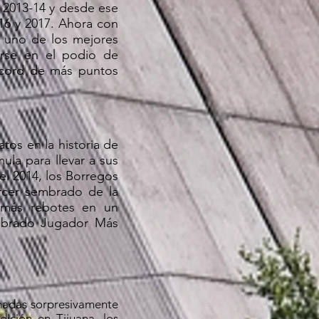
 2013-14 y desde ese
16 y 2017. Ahora con
, uno de los mejores
arse en el podio de
écord de más puntos
os en la historia de
ula para llevar a sus
el 2014, los Borregos
ercer sembrado de la
e más rebotes en un
mbrado Jugador Más
inadas sorpresivamente
dición en Tijuana, los