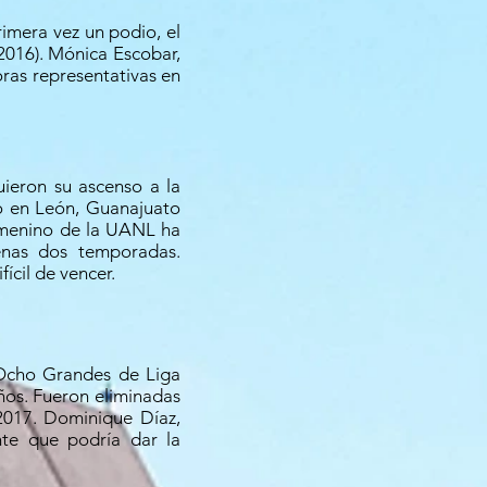
rimera vez un podio, el
 2016). Mónica Escobar,
ras representativas en
uieron su ascenso a la
do en León, Guanajuato
femenino de la UANL ha
enas dos temporadas.
ícil de vencer.
 Ocho Grandes de Liga
años. Fueron eliminadas
017. Dominique Díaz,
nte que podría dar la