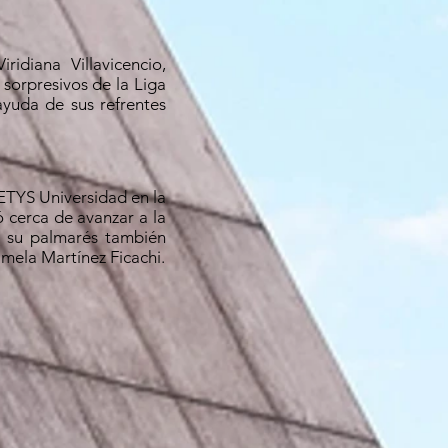
idiana Villavicencio,
sorpresivos de la Liga
yuda de sus refrentes
ETYS Universidad en la
 cerca de avanzar a la
n su palmarés también
mela Martínez Ficachi.