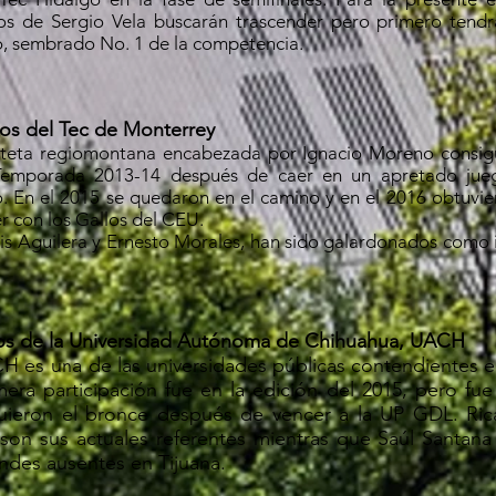
os de Sergio Vela buscarán trascender pero primero tendr
, sembrado No. 1 de la competencia.
os del Tec de Monterrey
nteta regiomontana encabezada por Ignacio Moreno consi
Temporada 2013-14 después de caer en un apretado juego
. En el 2015 se quedaron en el camino y en el 2016 obtuv
er con los Gallos del CEU.
is Aguilera y Ernesto Morales, han sido galardonados como 
s de la Universidad Autónoma de Chihuahua, UACH
H es una de las universidades públicas contendientes 
mera participación fue en la edición del 2015, pero fu
uieron el bronce después de vencer a la UP GDL. Ric
 son sus actuales referentes mientras que Saúl Santana
andes ausentes en Tijuana.