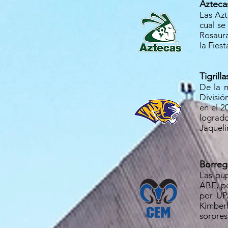
Azteca
Las Azt
cual se
Rosaura
la Fies
Tigril
De la m
Divisió
en el 2
lograd
Jaqueli
Borreg
Las pup
ABE, pe
por UP
Kimber
sorpres