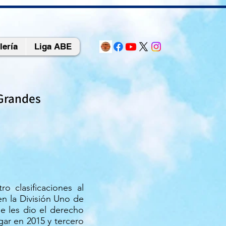
lería
Liga ABE
oGrandes
o clasificaciones al
 la División Uno de
e les dio el derecho
gar en 2015 y tercero