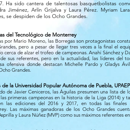
7. Ha sido cantera de talentosas basquetbolistas co
dra Jiménez, Arlín Grijalva y Laura Pérez. Myriam Lar
s, se despiden de los Ocho Grandes.
as del Tecnológico de Monterrey
as por Mario Moreno, las Borregas son protagonistas cons
andes, pero a pesar de llegar tres veces a la final el eq
 cerca de alzar el trofeo de campeonas. Anahí Sánchez y D
de sus referentes, pero en la actualidad, las líderes del 
sa ofensiva donde destacan Michelle Pardo y Gladys Ávil
 Ocho Grandes.
s de la Universidad Popular Autónoma de Puebla, UPAEP
o de Javier Ceniceros, las Águilas presumen una lista de 
las primeras campeonas en la historia de la Liga (2014) y t
 en las ediciones del 2016 y 2017, en todas las finale
rey. Las máximas ganadoras de los Ocho Grandes cuent
Asprilla y Laura Núñez (MVP) como sus máximos referentes e