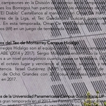
 campeones en la División de ascenso en la Temporada
es los Borregos han participado en las ediciones de 20
‘El Diablo’ Castellanos al mando y con Omar De Haro
res de la Liga, el Tec Guadalajara buscará posicion
a. En esta temporada, Omar De Haro estableció un r
os (69) en un juego de temporada regular.
os del Tec de Monterrey Campus Hidalgo
rregos Hidalgo son el equipo varonil con más campeonat
a ABE (2014 y 2017). Sergio Molina ha encontrado la fórm
s a un nivel protagónico cuando nadie se lo espera. En 
 el octavo lugar y vencieron al primero, segundo y t
encia. Israel Gutiérrez (MVP) ostenta el récord d
o de Ocho Grandes con 27. Josué Andriassi fue no
 en 2017.
s de la Universidad Panamericana Campus Guadalajara, UP
a gran temporada en el 2017, las Panteras GDL fueron elim
Tec Hidalgo en la fase de semifinales. Para la presente e