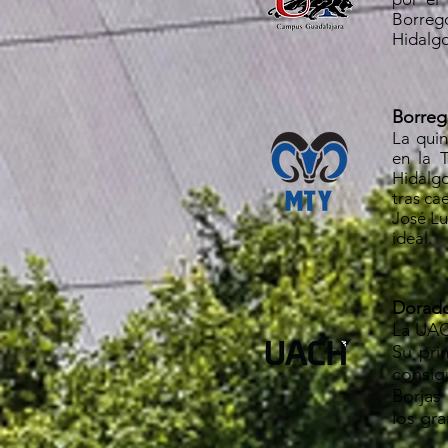
Borreg
Hidalgo
Borreg
La qui
en la 
Hidalgo
tras ca
José Lu
ideal.
Dorado
La UAC
Su pri
consig
Borjas
los gr