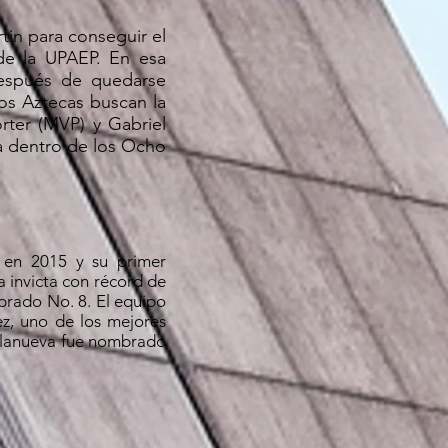
tin para conseguir el
de la UPAEP. En esa
Después de quedarse
los Aztecas buscan la
rter (MVP) y Gabriel
ia dentro de los Ocho
e en 2015 y su primer
 invicta con récord de
brado No. 8. El equipo
ez, uno de los mejores
illanueva fue nombrado